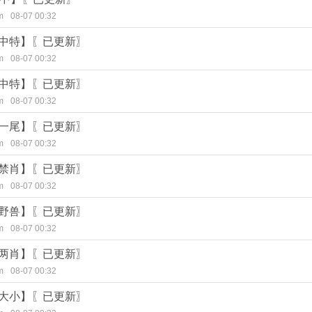
m
08-07 00:32
三头中特】〖已更新〗
m
08-07 00:32
五肖中特】〖已更新〗
m
08-07 00:32
稳禁一尾】〖已更新〗
m
08-07 00:32
九宫禁肖】〖已更新〗
m
08-07 00:32
家畜野兽】〖已更新〗
m
08-07 00:32
绝杀两肖】〖已更新〗
m
08-07 00:32
特码大小】〖已更新〗