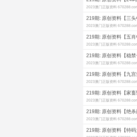
2023澳门正版资料 670288.co
219期: 原创资料【
2023澳门正版资料 670288.co
219期: 原创资料【
2023澳门正版资料 670288.co
219期: 原创资料【
2023澳门正版资料 670288.co
219期: 原创资料【
2023澳门正版资料 670288.co
219期: 原创资料【
2023澳门正版资料 670288.co
219期: 原创资料【
2023澳门正版资料 670288.co
219期: 原创资料【